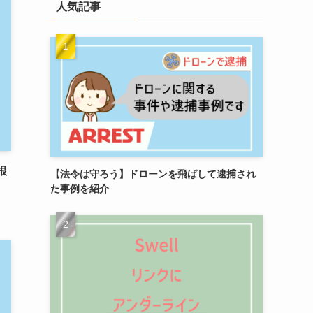
人気記事
根
【法令は守ろう】ドローンを飛ばして逮捕され
た事例を紹介