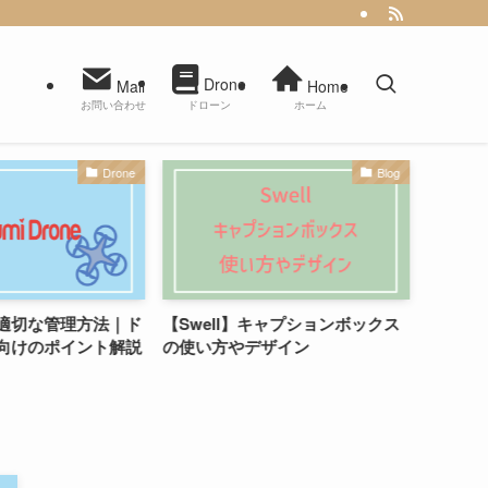
Drone
Mail
Home
お問い合わせ
ドローン
ホーム
Drone
Blog
適切な管理方法｜ド
【Swell】キャプションボックス
空から
向けのポイント解説
の使い方やデザイン
る驚く