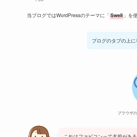
当ブログではWordPressのテーマに「
Swell
」を
ブログのタブの上に
ブラウザ
これはファビコンって名前がある