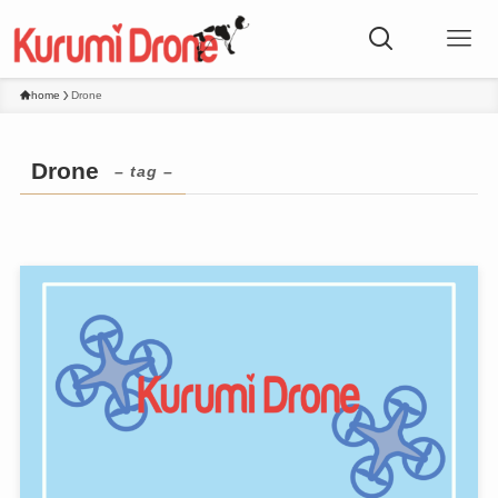
home
Drone
Drone
– tag –